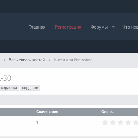
Главная
Регистрация
Форумы
Что но
Весь список кистей
Кисти для Photoshop
1-30
 сердечки
сердечки
Скачивания
Оценка
1