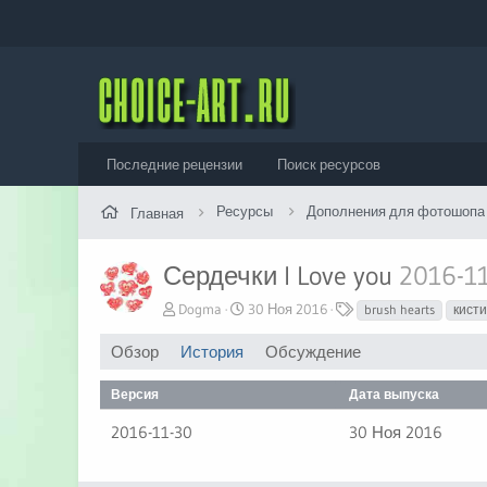
Последние рецензии
Поиск ресурсов
Ресурсы
Дополнения для фотошопа
Главная
Сердечки I Love you
2016-1
А
Д
Т
Dogma
30 Ноя 2016
brush hearts
кисти
в
а
е
т
т
г
Обзор
История
Обсуждение
о
а
и
р
с
Версия
Дата выпуска
о
з
2016-11-30
30 Ноя 2016
д
а
н