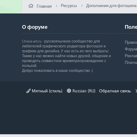
и
Ресурсы
Дополнения для фотошопа
Главная
я
О форуме
Поле
Choice-art.ru - русскоязычное сообщество для
Право
любителей графического редактора фотошоп и
Форум
графики для дизайна. У нас есть из чего выбрать!
Рекла
Также у нас можно найти новых друзей, общение и
проводить совместное времяпрепровождение с
Платн
пользой.
Добро пожаловать в наше сообщество :)
Мятный (стиль)
Russian (RU)
Обратная связь