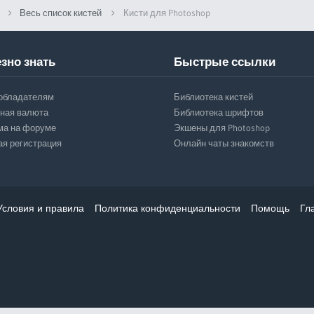
Весь список кистей
Кисти для Photoshop
зно знать
Быстрые ссылки
обладателям
Библиотека кистей
ная валюта
Библиотека шрифтов
ма на форуме
Экшены для Photoshop
ая регистрация
Онлайн чаты знакомств
Условия и правила
Политика конфиденциальности
Помощь
Гл