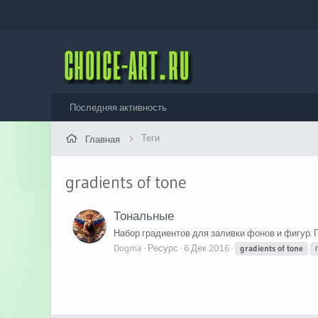
Последняя активность
Теги
Главная
gradients of tone
Тональные
Набор градиентов для заливки фонов и фигур. 
Dogma
Ресурс
6 Дек 2016
gradients
of
tone