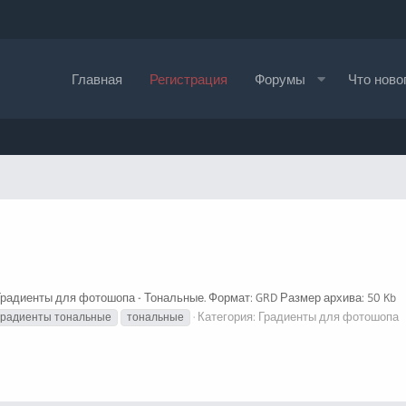
Главная
Регистрация
Форумы
Что ново
Градиенты для фотошопа - Тональные. Формат: GRD Размер архива: 50 Kb
Категория:
Градиенты для фотошопа
градиенты тональные
тональные