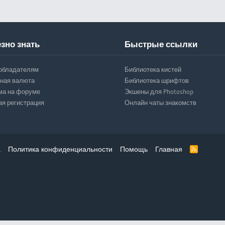
зно знать
Быстрые ссылки
обладателям
Библиотека кистей
ная валюта
Библиотека шрифтов
ма на форуме
Экшены для Photoshop
ая регистрация
Онлайн чаты знакомств
а
Политика конфиденциальности
Помощь
Главная
R
S
S