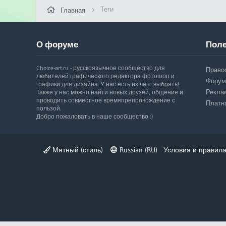
Теги
Главная
О форуме
Поле
Choice-art.ru - русскоязычное сообщество для
Право
любителей графического редактора фотошоп и
Форум
графики для дизайна. У нас есть из чего выбрать!
Рекла
Также у нас можно найти новых друзей, общение и
проводить совместное времяпрепровождение с
Платн
пользой.
Добро пожаловать в наше сообщество :)
Мятный (стиль)
Russian (RU)
Условия и правил