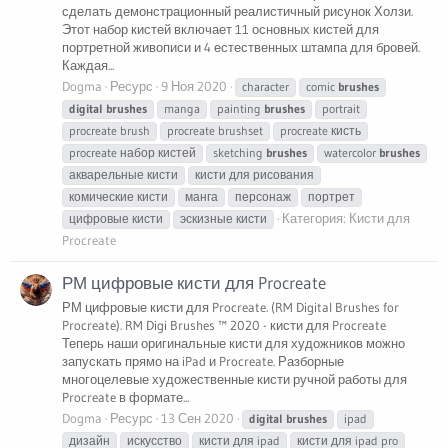
сделать демонстрационный реалистичный рисунок Холзи.
Этот набор кистей включает 11 основных кистей для
портретной живописи и 4 естественных штампа для бровей.
Каждая...
Dogma
Ресурс
9 Ноя 2020
character
comic
brushes
digital
brushes
manga
painting
brushes
portrait
procreate brush
procreate brushset
procreate кисть
procreate набор кистей
sketching
brushes
watercolor
brushes
акварельные кисти
кисти для рисования
комические кисти
манга
персонаж
портрет
Категория:
Кисти для
цифровые кисти
эскизные кисти
Procreate
РМ цифровые кисти для Procreate
РМ цифровые кисти для Procreate. (RM Digital Brushes for
Procreate). RM Digi Brushes ™ 2020 - кисти для Procreate
Теперь наши оригинальные кисти для художников можно
запускать прямо на iPad и Procreate. Разборные
многоцелевые художественные кисти ручной работы для
Procreate в формате...
Dogma
Ресурс
13 Сен 2020
digital
brushes
ipad
дизайн
искусство
кисти для ipad
кисти для ipad pro