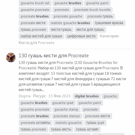
gouache brush set
gouache
brushes
gouache paint
gouache procreate
procreate
procreate brush bundle
procreate
brushes
procreate gouache
procreate гуашь
procreate кисти
realistic gouache
brushes
гуашевая краска
гуашь procreate
кисти гуашь
кисти для гуашь
Категория:
набор кистей для гуаши
цифровые кисти
Кисти для Procreate
130 гуашь кисти для Procreate
130 гуашь кисти для Procreate. (130 Gouache Brushes for
Procreate). Набор из 130 кистей для гуаши для Procreate. В
комплект входят: 13 толстых кистей для гуаши 18 тонких
кистей для гуаши 7 кистей для блендера с гуашью 72 кисти
для штампов гуаши 7 кистей для гуаши 5 вращающихся
кистей гуашь...
Dogma
Ресурс
15 Фев 2023
digital
brushes
gouache
gouache
brushes
gouache ipad
gouache paint
gouache procreate
gouache stamp
procreate
procreate
brushes
procreate stamps
procreate кисти
procreate штампы
realistic gouache
гуашь ipad
гуашь procreate
гуашь кисть
гуашь штамп