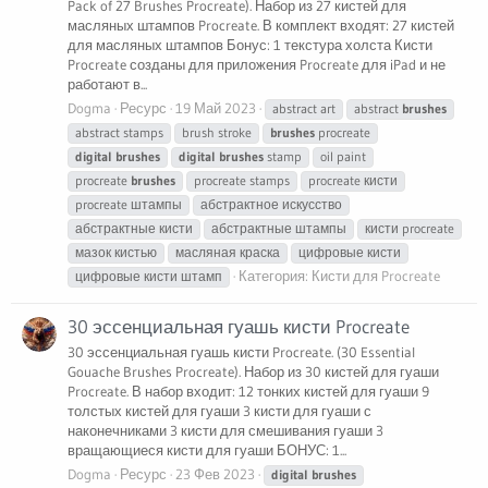
Pack of 27 Brushes Procreate). Набор из 27 кистей для
масляных штампов Procreate. В комплект входят: 27 кистей
для масляных штампов Бонус: 1 текстура холста Кисти
Procreate созданы для приложения Procreate для iPad и не
работают в...
Dogma
Ресурс
19 Май 2023
abstract art
abstract
brushes
abstract stamps
brush stroke
brushes
procreate
digital
brushes
digital
brushes
stamp
oil paint
procreate
brushes
procreate stamps
procreate кисти
procreate штампы
абстрактное искусство
абстрактные кисти
абстрактные штампы
кисти procreate
мазок кистью
масляная краска
цифровые кисти
Категория:
Кисти для Procreate
цифровые кисти штамп
30 эссенциальная гуашь кисти Procreate
30 эссенциальная гуашь кисти Procreate. (30 Essential
Gouache Brushes Procreate). Набор из 30 кистей для гуаши
Procreate. В набор входит: 12 тонких кистей для гуаши 9
толстых кистей для гуаши 3 кисти для гуаши с
наконечниками 3 кисти для смешивания гуаши 3
вращающиеся кисти для гуаши БОНУС: 1...
Dogma
Ресурс
23 Фев 2023
digital
brushes