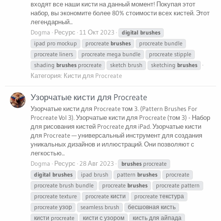
входят все наши кисти на данный момент! Покупая этот
набор, вы экономите более 80% стоимости всех кистей. Этот
легендарный...
Dogma
Ресурс
11 Окт 2023
digital
brushes
ipad pro mockup
procreate
brushes
procreate bundle
procreate liners
procreate mega bundle
procreate stipple
shading
brushes
procreate
sketch brush
sketching
brushes
Категория:
Кисти для Procreate
Узорчатые кисти для Procreate
Узорчатые кисти для Procreate том 3. (Pattern Brushes For
Procreate Vol 3). Узорчатые кисти для Procreate (том 3) - Набор
для рисования кистей Procreate для iPad. Узорчатые кисти
для Procreate — универсальный инструмент для создания
уникальных дизайнов и иллюстраций. Они позволяют с
легкостью...
Dogma
Ресурс
28 Авг 2023
brushes
procreate
digital
brushes
ipad brush
pattern
brushes
procreate
procreate brush bundle
procreate
brushes
procreate pattern
procreate texture
procreate кисти
procreate текстура
procreate узор
seamless brush
бесшовная кисть
кисти procreate
кисти с узором
кисть для айпада