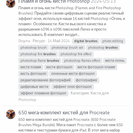
Пламя и огонь кисти Photoshop
2024-05-13
Пламя и огонь кисти Photoshop. (Flames and Fire Photoshop
Brushes). Придайте своим цифровым сценам реалистичный
эффект огня, используя наши 16 кистей Photoshop «Огонь и
пламя». Особенности: Кисти высокого качества и
разрешения 4096 х 4096 пикселей Легко и просто
использовать В комплект входит...
Dogma
Ресурс
14 Май 2024
digital
brushes
photo editing
photoshop brush
photoshop brush set
photoshop
brushes
photoshop fire
brushes
photoshop fire effect
photoshop flame
brushes
photoshop flames effect
кисти огонь
кисти пламя
кисти фотошоп
кисти фотошоп пламя
кисть фотошоп
огненные кисти фотошоп
редактирование фотографий
фотография
цифровые кисти
эффект огня фотошоп
Категория:
Кисти для
эффект пламени фотошоп
Photoshop
650 мега-комплект кистей для Procreate
650 мега-комплект кистей для Procreate. (650 Procreate
Brushes Mega Bundle). Мега-пакет Procreate с более чем 650
кистями и текстурами бумаги для iPad. В этот мега-набор