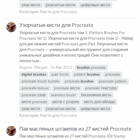
узор кисти
узорчатые кисти
цифровые кисти
Категория:
Кисти для Procreate
Узорчатые кисти для Procreate
Узорчатые кисти для Procreate том 1. (Pattern Brushes For
Procreate Vol 1). Узорчатые кисти для Procreate (том 1) - Набор
для рисования кистей Procreate для iPad. Узорчатые кисти
для Procreate — универсальный инструмент для создания
уникальных дизайнов и иллюстраций. Они позволяют с
легкостью...
Dogma
Ресурс
24 Авг 2023
brushes
procreate
digital
brushes
ipad brush
pattern
brushes
procreate
procreate brush bundle
procreate
brushes
procreate pattern
procreate texture
procreate кисти
procreate текстура
procreate узор
seamless brush
бесшовная кисть
кисти procreate
кисти с узором
кисть для айпада
узор кисти
узорчатые кисти
цифровые кисти
Категория:
Кисти для Procreate
Пак масляных штампов из 27 кистей Procreate
Пак масляных штампов из 27 кистей Procreate. (Oil Stamp