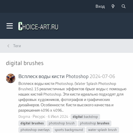
Вход
Теги
digital brushes
Всплеск воды кисти Photoshop
2024-07-06
Всплеск воды кисти Photoshop. (Water Splash Photoshop
Brushes). 15 реалистичных эффектов брызг воды с помощью
наших кистей Photoshop. Эти кисти идеально подходят для
цифровых художников, фотографов и графических
дизайнеров. Особенности: Кисти высокого качества и
разрешения 4096 х 4096...
Dogma
Ресурс
6 Июл 2024
digital
backdrop
digital
brushes
photoshop brush
photoshop
brushes
photoshop overlays
sports background
water splash brush