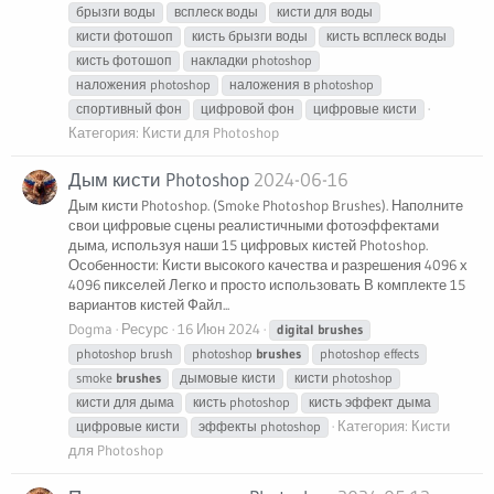
брызги воды
всплеск воды
кисти для воды
кисти фотошоп
кисть брызги воды
кисть всплеск воды
кисть фотошоп
накладки photoshop
наложения photoshop
наложения в photoshop
спортивный фон
цифровой фон
цифровые кисти
Категория:
Кисти для Photoshop
Дым кисти Photoshop
2024-06-16
Дым кисти Photoshop. (Smoke Photoshop Brushes). Наполните
свои цифровые сцены реалистичными фотоэффектами
дыма, используя наши 15 цифровых кистей Photoshop.
Особенности: Кисти высокого качества и разрешения 4096 х
4096 пикселей Легко и просто использовать В комплекте 15
вариантов кистей Файл...
Dogma
Ресурс
16 Июн 2024
digital
brushes
photoshop brush
photoshop
brushes
photoshop effects
smoke
brushes
дымовые кисти
кисти photoshop
кисти для дыма
кисть photoshop
кисть эффект дыма
Категория:
Кисти
цифровые кисти
эффекты photoshop
для Photoshop