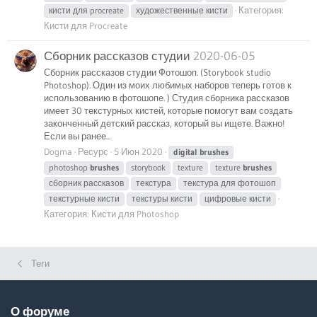
Категория:
кисти для procreate
художественные кисти
Кисти для Procreate
Сборник рассказов студии
2020-06-05
Сборник рассказов студии Фотошоп. (Storybook studio
Photoshop). Один из моих любимых наборов теперь готов к
использованию в фотошопе. ) Студия сборника рассказов
имеет 30 текстурных кистей, которые помогут вам создать
законченный детский рассказ, который вы ищете. Важно!
Если вы ранее...
Dogma
Ресурс
5 Июн 2020
digital
brushes
photoshop
brushes
storybook
texture
texture
brushes
сборник рассказов
текстура
текстура для фотошоп
текстурные кисти
текстуры кисти
цифровые кисти
Категория:
Кисти для Photoshop
Теги
О форуме