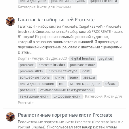
кисти для гуаши
реалистичная гуашь
цифровые кисти
Категория:
Кисти для Procreate
Гагаткас 4 - набор кистей Procreate
Гагаткас 4 - набор кистей Procreate. (Gagatkas vol4 - Procreate
brush set). Свежеиспеченный набор кистей PROCREATE - всего
81 штука! Я профессиональный цифровой художник,
который в основном занимается анимацией. Я проектирую
персонажей и окружение, работаю с цветовыми сценариями.
В этом...
Dogma
Ресурс
18 Дек 2020
digital
brushes
gagatkas
procreate
procreate
brushes
procreate texture
procreate кисти
procreate текстура
боке
волшебные тропы
глитч
гранж
звезды
кисти для рисования
мел
мягкие карандаши
облака
растения
стилизованные текстуризаторы
Категория:
Кисти для
текстурные кисти
цифровые кисти
Procreate
Реалистичные портретные кисти Procreate
Реалистичные портретные кисти Procreate. (Procreate Realistic
Portrait Brushes). Я использовал этот набор кистей, чтобы