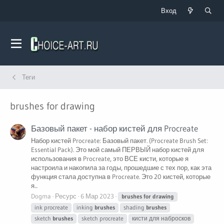
Вход
Теги
brushes for drawing
Базовый пакет - набор кистей для Procreate
Набор кистей Procreate: Базовый пакет. (Procreate Brush Set:
Essential Pack). Это мой самый ПЕРВЫЙ набор кистей для
использования в Procreate, это ВСЕ кисти, которые я
настроила и накопила за годы, прошедшие с тех пор, как эта
функция стала доступна в Procreate. Это 20 кистей, которые
я...
Dogma
Ресурс
6 Мар 2023
brushes
for
drawing
ink procreate
inking
brushes
shading
brushes
sketch
brushes
sketch procreate
кисти для набросков