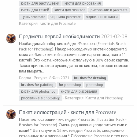
кисти для растушевки
кисти для рисования
кисти для теней
кисти для эскизов
рисование в procreate
тушь procreate
чернила procreate
чернильные кисти
Категория:
Кисти для Procreate
Предметы первой необходимости
2021-02-08
Необходимый набор кистей для Фотошоп. (Essentials Brush
Pack for Photoshop). Набор необходимых кистей содержит 9
моих любимых кистей с различными вариантами, всего 11
кистей! Это кисти, которые я использую в 90% своих картин.
Также прилагается руководство по кистям, которое поможет
вам выбрать...
Dogma
Ресурс
8 Фев 2021
brushes
for
drawing
brushes
for
painting
for
photoshop
photoshop
кисти для photoshop
кисти для рисования
Категория:
Кисти для Photoshop
рисование в photoshop
Пакет иллюстраций - кисти для Procreate
Пакет иллюстраций - кисти для Procreate. (Illustration Pack -
Brushes for Procreate). Очень рад наконец поделиться ими с
вами! * Вы получите 14 кистей для Procreate, специально
созданных для рисования * Я боролся с Procreate с тех пор,