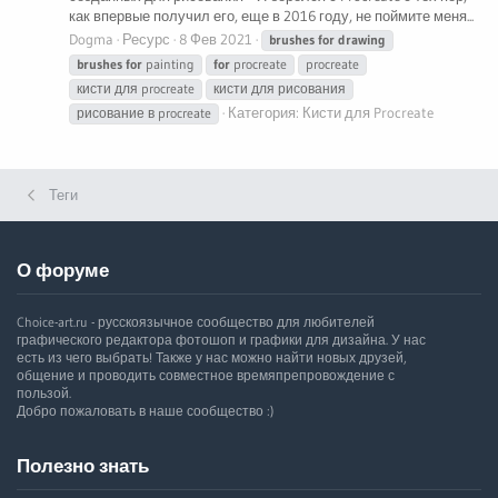
как впервые получил его, еще в 2016 году, не поймите меня...
Dogma
Ресурс
8 Фев 2021
brushes
for
drawing
brushes
for
painting
for
procreate
procreate
кисти для procreate
кисти для рисования
Категория:
Кисти для Procreate
рисование в procreate
Теги
О форуме
Choice-art.ru - русскоязычное сообщество для любителей
графического редактора фотошоп и графики для дизайна. У нас
есть из чего выбрать! Также у нас можно найти новых друзей,
общение и проводить совместное времяпрепровождение с
пользой.
Добро пожаловать в наше сообщество :)
Полезно знать