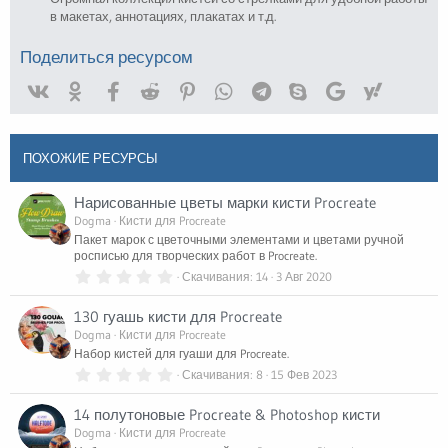
в макетах, аннотациях, плакатах и т.д.
Поделиться ресурсом
Vk
Ok
Facebook
Reddit
Pinterest
WhatsApp
Telegram
Skype
Google
Yahoo
ПОХОЖИЕ РЕСУРСЫ
Нарисованные цветы марки кисти Procreate
Dogma
Кисти для Procreate
Пакет марок с цветочными элементами и цветами ручной
росписью для творческих работ в Procreate.
0
Скачивания
14
3 Авг 2020
.
0
130 гуашь кисти для Procreate
0
з
Dogma
Кисти для Procreate
в
Набор кистей для гуаши для Procreate.
ё
з
0
Скачивания
8
15 Фев 2023
д
.
0
14 полутоновые Procreate & Photoshop кисти
0
з
Dogma
Кисти для Procreate
в