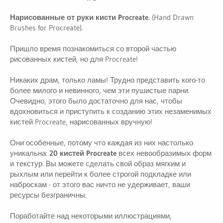
и
я
Нарисованные от руки кисти Procreate
. (Hand Drawn
Brushes for Procreate).
Пришло время познакомиться со второй частью
рисованных кистей, но для Procreate!
Никаких драм, только ламы! Трудно представить кого-то
более милого и невинного, чем эти пушистые парни.
Очевидно, этого было достаточно для нас, чтобы
вдохновиться и приступить к созданию этих незаменимых
кистей Procreate, нарисованных вручную!
Они особенные, потому что каждая из них настолько
уникальна:
20 кистей Procreate
всех невообразимых форм
и текстур. Вы можете сделать свой образ мягким и
рыхлым или перейти к более строгой подкладке или
наброскам - от этого вас ничто не удерживает, ваши
ресурсы безграничны.
Поработайте над некоторыми иллюстрациями,