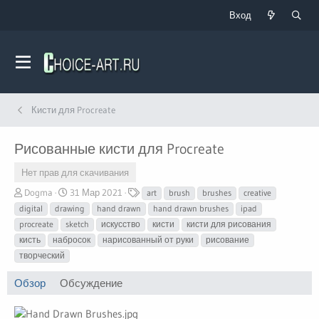
Вход
Кисти для Procreate
Рисованные кисти для Procreate
Нет прав для скачивания
А
Д
Т
Dogma
31 Мар 2021
art
brush
brushes
creative
в
а
е
digital
drawing
hand drawn
hand drawn brushes
ipad
т
т
г
procreate
sketch
искусство
кисти
кисти для рисования
о
а
и
кисть
набросок
нарисованный от руки
рисование
р
с
творческий
о
з
д
Обзор
Обсуждение
а
н