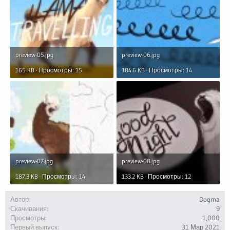
preview-05.jpg
preview-06.jpg
165 KB · Просмотры: 15
184.6 KB · Просмотры: 14
preview-07.jpg
preview-08.jpg
187.3 KB · Просмотры: 14
133.2 KB · Просмотры: 12
Автор
Dogma
Скачивания
9
Просмотры
1,000
Первый выпуск
31 Мар 2021