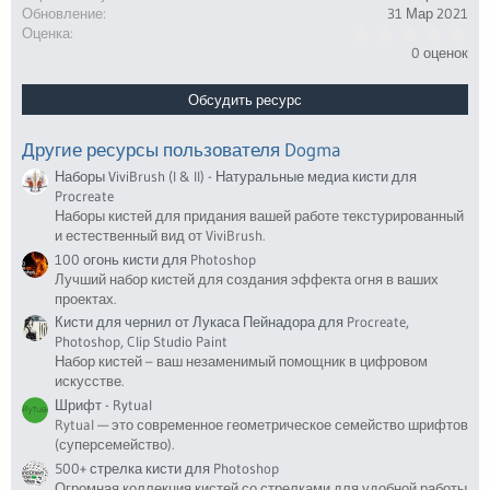
Обновление
31 Мар 2021
0
Оценка
.
0 оценок
0
0
з
Обсудить ресурс
в
ё
з
Другие ресурсы пользователя Dogma
д
Наборы ViviBrush (I & II) - Натуральные медиа кисти для
Procreate
Наборы кистей для придания вашей работе текстурированный
и естественный вид от ViviBrush.
100 огонь кисти для Photoshop
Лучший набор кистей для создания эффекта огня в ваших
проектах.
Кисти для чернил от Лукаса Пейнадора для Procreate,
Photoshop, Clip Studio Paint
Набор кистей – ваш незаменимый помощник в цифровом
искусстве.
Шрифт - Rytual
Rytual — это современное геометрическое семейство шрифтов
(суперсемейство).
500+ стрелка кисти для Photoshop
Огромная коллекция кистей со стрелками для удобной работы