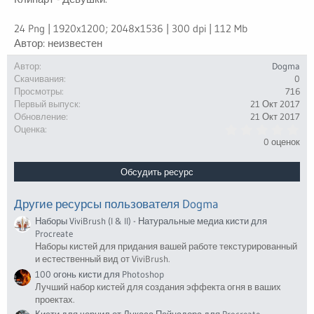
24 Png | 1920x1200; 2048х1536 | 300 dpi | 112 Mb
Автор: неизвестен
Автор
Dogma
Скачивания
0
Просмотры
716
Первый выпуск
21 Окт 2017
Обновление
21 Окт 2017
0
Оценка
.
0 оценок
0
0
з
Обсудить ресурс
в
ё
з
Другие ресурсы пользователя Dogma
д
Наборы ViviBrush (I & II) - Натуральные медиа кисти для
Procreate
Наборы кистей для придания вашей работе текстурированный
и естественный вид от ViviBrush.
100 огонь кисти для Photoshop
Лучший набор кистей для создания эффекта огня в ваших
проектах.