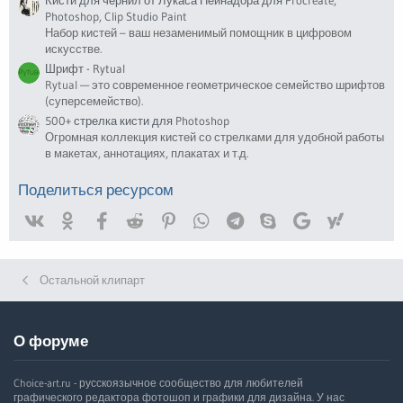
Кисти для чернил от Лукаса Пейнадора для Procreate,
Photoshop, Clip Studio Paint
Набор кистей – ваш незаменимый помощник в цифровом
искусстве.
Шрифт - Rytual
Rytual — это современное геометрическое семейство шрифтов
(суперсемейство).
500+ стрелка кисти для Photoshop
Огромная коллекция кистей со стрелками для удобной работы
в макетах, аннотациях, плакатах и т.д.
Поделиться ресурсом
Vk
Ok
Facebook
Reddit
Pinterest
WhatsApp
Telegram
Skype
Google
Yahoo
Остальной клипарт
О форуме
Choice-art.ru - русскоязычное сообщество для любителей
графического редактора фотошоп и графики для дизайна. У нас