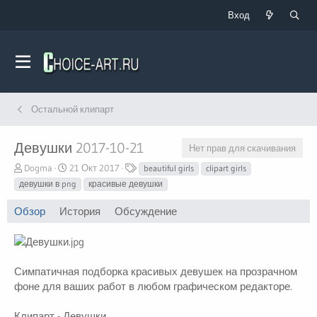
Вход
Остальной клипарт
Девушки
2017-10-21
Нет прав для скачивания
А
Д
Т
Dogma
21 Окт 2017
beautiful girls
clipart girls
в
а
е
девушки в png
красивые девушки
т
т
г
о
а
и
Обзор
История
Обсуждение
р
с
о
з
д
а
Симпатичная подборка красивых девушек на прозрачном
н
фоне для ваших работ в любом графическом редакторе.
и
я
Клипарт - Девушки.