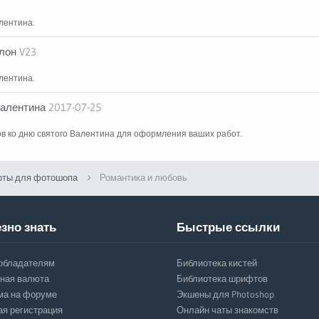
лентина.
лон
V23
лентина.
Валентина
2017-07-25
в ко дню святого Валентина для оформления ваших работ.
рты для фотошопа
Романтика и любовь
зно знать
Быстрые ссылки
обладателям
Библиотека кистей
ная валюта
Библиотека шрифтов
ма на форуме
Экшены для Photoshop
ая регистрация
Онлайн чаты знакомств