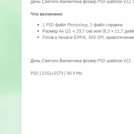
День Святого Валентина флаер PSD шаблон V22. (Va
и
я
Что включено:
1 PSD файл Photoshop, 1 файл справки.
Размер A4 (21 × 29,7 см) или (8,3 × 11,7 дюй
Готов к печати (CMYK, 300 DPI, кровотечение
День Святого Валентина флаер PSD шаблон V22.
PSD | 2551x3579 | 90.9 Mb