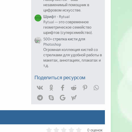
незаменимый помощник в
цифровом искусстве.
Шрифт - Rytual
Rytual — это современное
геометрическое семейство
шрифтов (суперсемейство).
500+ стрелка кисти для
Photoshop
Огромная коллекция кистей со
стрелками для удобной работы в
макетах, аннотациях, плакатах и
т.д.
Поделиться ресурсом
Vk
Ok
Facebook
Reddit
Pinterest
WhatsApp
Telegram
Skype
Google
Yahoo
0
0 оценок