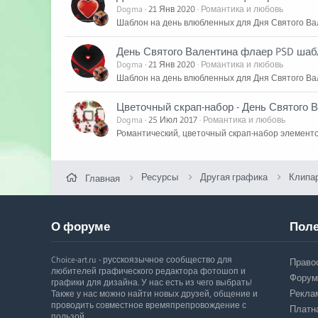
Dogma
21 Янв 2020
Романтика и любовь
Шаблон на день влюбленных для Дня Святого Ва
День Святого Валентина флаер PSD шаб
Dogma
21 Янв 2020
Романтика и любовь
Шаблон на день влюбленных для Дня Святого Ва
Цветочный скрап-набор - День Святого 
Dogma
25 Июл 2017
Романтика и любовь
Романтический, цветочный скрап-набор элементо
Ресурсы
Другая графика
Клипа
Главная
О форуме
Поле
Choice-art.ru - русскоязычное сообщество для
Право
любителей графического редактора фотошоп и
Форум
графики для дизайна. У нас есть из чего выбрать!
Рекла
Также у нас можно найти новых друзей, общение и
проводить совместное времяпрепровождение с
Платн
пользой.