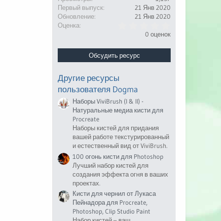
Первый выпуск
21 Янв 2020
Обновление
21 Янв 2020
0
Оценка
.
0 оценок
0
0
з
Обсудить ресурс
в
ё
з
Другие ресурсы
д
пользователя Dogma
Наборы ViviBrush (I & II) -
Натуральные медиа кисти для
Procreate
Наборы кистей для придания
вашей работе текстурированный
и естественный вид от ViviBrush.
100 огонь кисти для Photoshop
Лучший набор кистей для
создания эффекта огня в ваших
проектах.
Кисти для чернил от Лукаса
Пейнадора для Procreate,
Photoshop, Clip Studio Paint
Набор кистей – ваш