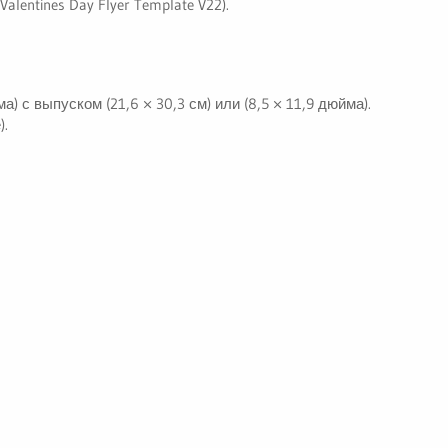
lentines Day Flyer Template V22).
ма) с выпуском (21,6 × 30,3 см) или (8,5 × 11,9 дюйма).
).