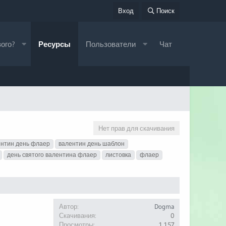
Вход
Поиск
вого?
Ресурсы
Пользователи
Чат
Нет прав для скачивания
ентин день флаер
валентин день шаблон
день святого валентина флаер
листовка
флаер
Автор
Dogma
Скачивания
0
Просмотры
1,157