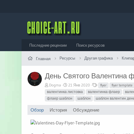
Последние рецензии
Поиск ресурсов
Ресурсы
Другая графика
Клипа
Главная
День Святого Валентина 
А
Д
Т
Dogma
21 Янв 2020
flyer
flyer template
в
а
е
валентинка листовка
валентинка флаер
вале
т
т
г
флаер шаблон
шаблон
шаблон валентин ден
о
а
и
р
с
Обзор
История
Обсуждение
о
з
д
а
н