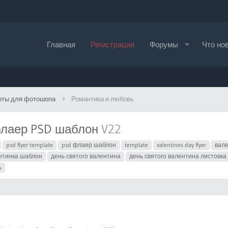
Главная
Регистрация
Форумы
Что но
рты для фотошопа
Романтика и любовь
флаер PSD шаблон
V22
psd flyer template
psd флаер шаблон
template
valentines day flyer
вал
нтинка шаблон
день святого валентина
день святого валентина листовка
ь